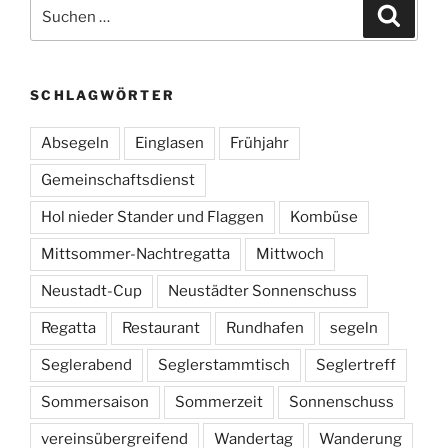
Suchen
Suche
nach:
SCHLAGWÖRTER
Absegeln
Einglasen
Frühjahr
Gemeinschaftsdienst
Hol nieder Stander und Flaggen
Kombüse
Mittsommer-Nachtregatta
Mittwoch
Neustadt-Cup
Neustädter Sonnenschuss
Regatta
Restaurant
Rundhafen
segeln
Seglerabend
Seglerstammtisch
Seglertreff
Sommersaison
Sommerzeit
Sonnenschuss
vereinsübergreifend
Wandertag
Wanderung