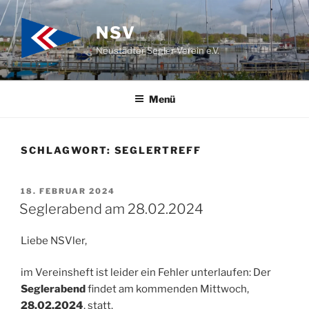
Zum
Inhalt
NSV
springen
Neustädter Segler-Verein e.V.
Menü
SCHLAGWORT:
SEGLERTREFF
VERÖFFENTLICHT
18. FEBRUAR 2024
AM
Seglerabend am 28.02.2024
Liebe NSVler,
im Vereinsheft ist leider ein Fehler unterlaufen: Der
Seglerabend
findet am kommenden Mittwoch,
28.02.2024
, statt.