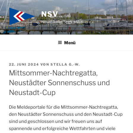
Zum
Inhalt
NSV
springen
Neustädter Segler-Verein e.V.
Menü
VERÖFFENTLICHT
22. JUNI 2024
VON
STELLA G.-W.
AM
Mittsommer-Nachtregatta,
Neustädter Sonnenschuss und
Neustadt-Cup
Die Meldeportale für die Mittsommer-Nachtregatta,
den Neustädter Sonnenschuss und den Neustadt-Cup
sind und geschlossen und wir freuen uns auf
spannende und erfolgreiche Wettfahrten und viele