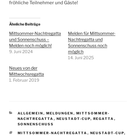
fröhliche Teilnehmer und Gäste!
Ähnliche Beiträge
Mittsommer-Nachtregatta
Melden für Mittsommer-
und Sonnenschuss –
Nachtregatta und
Melden noch möglich!
Sonnenschuss noch
9. Juni 2024
möglich
14. Juni 2025
Neues von der
Mittwochsregatta
1. Februar 2019
KATEGORIEN
ALLGEMEIN
,
MELDUNGEN
,
MITTSOMMER-
NACHTREGATTA
,
NEUSTADT-CUP
,
REGATTA
,
SONNENSCHUSS
SCHLAGWÖRTER
MITTSOMMER-NACHTREGATTA
,
NEUSTADT-CUP
,