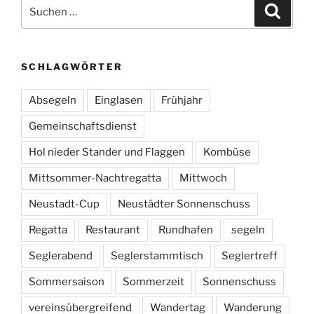
Suchen
Suche
nach:
SCHLAGWÖRTER
Absegeln
Einglasen
Frühjahr
Gemeinschaftsdienst
Hol nieder Stander und Flaggen
Kombüse
Mittsommer-Nachtregatta
Mittwoch
Neustadt-Cup
Neustädter Sonnenschuss
Regatta
Restaurant
Rundhafen
segeln
Seglerabend
Seglerstammtisch
Seglertreff
Sommersaison
Sommerzeit
Sonnenschuss
vereinsübergreifend
Wandertag
Wanderung