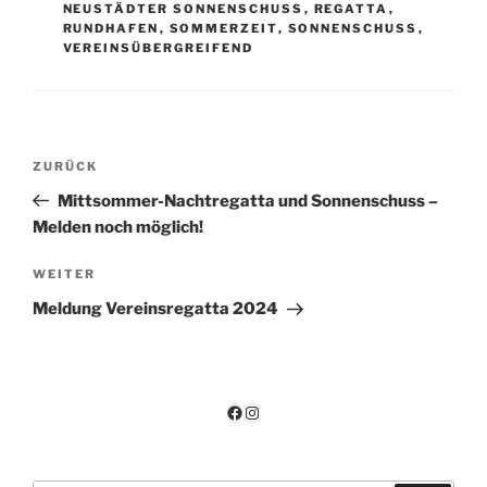
NEUSTÄDTER SONNENSCHUSS
,
REGATTA
,
RUNDHAFEN
,
SOMMERZEIT
,
SONNENSCHUSS
,
VEREINSÜBERGREIFEND
Beitragsnavigation
Vorheriger
ZURÜCK
Beitrag
Mittsommer-Nachtregatta und Sonnenschuss –
Melden noch möglich!
Nächster
WEITER
Beitrag
Meldung Vereinsregatta 2024
Facebook
Instagram