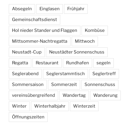
Absegeln
Einglasen
Frühjahr
Gemeinschaftsdienst
Hol nieder Stander und Flaggen
Kombüse
Mittsommer-Nachtregatta
Mittwoch
Neustadt-Cup
Neustädter Sonnenschuss
Regatta
Restaurant
Rundhafen
segeln
Seglerabend
Seglerstammtisch
Seglertreff
Sommersaison
Sommerzeit
Sonnenschuss
vereinsübergreifend
Wandertag
Wanderung
Winter
Winterhalbjahr
Winterzeit
Öffnungszeiten