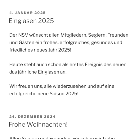
VERÖFFENTLICHT
4. JANUAR 2025
AM
Einglasen 2025
Der NSV wünscht allen Mitgliedern, Seglern, Freunden
und Gästen ein frohes, erfolgreiches, gesundes und
friedliches neues Jahr 2025!
Heute steht auch schon als erstes Ereignis des neuen
das jährliche Einglasen an.
Wir freuen uns, alle wiederzusehen und auf eine
erfolgreiche neue Saison 2025!
VERÖFFENTLICHT
24. DEZEMBER 2024
AM
Frohe Weihnachten!
Allen Seglern und Freunden wünschen wir frohe