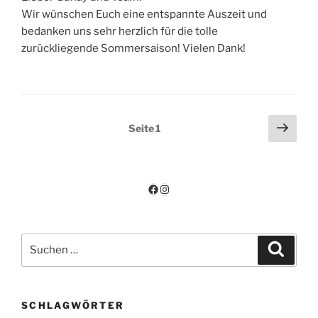
Wir wünschen Euch eine entspannte Auszeit und
bedanken uns sehr herzlich für die tolle
zurückliegende Sommersaison! Vielen Dank!
Seitennummerierung
Näch
Seite
1
Seit
der
Beiträge
Facebook
Instagram
Suchen
Suche
nach:
SCHLAGWÖRTER