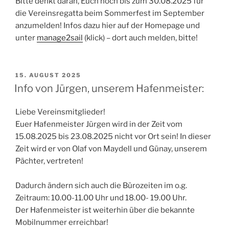
Bitte denkt daran, Euch noch bis zum 30.08.2025 für
die Vereinsregatta beim Sommerfest im September
anzumelden! Infos dazu hier auf der Homepage und
unter
manage2sail
(klick) – dort auch melden, bitte!
VERÖFFENTLICHT
15. AUGUST 2025
AM
Info von Jürgen, unserem Hafenmeister:
Liebe Vereinsmitglieder!
Euer Hafenmeister Jürgen wird in der Zeit vom
15.08.2025 bis 23.08.2025 nicht vor Ort sein! In dieser
Zeit wird er von Olaf von Maydell und Günay, unserem
Pächter, vertreten!
Dadurch ändern sich auch die Bürozeiten im o.g.
Zeitraum: 10.00-11.00 Uhr und 18.00- 19.00 Uhr.
Der Hafenmeister ist weiterhin über die bekannte
Mobilnummer erreichbar!