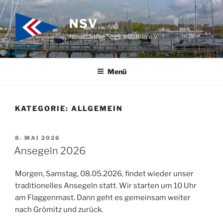
Zum
Inhalt
NSV
springen
Neustädter Segler-Verein e.V.
Menü
KATEGORIE:
ALLGEMEIN
VERÖFFENTLICHT
8. MAI 2026
AM
Ansegeln 2026
Morgen, Samstag, 08.05.2026, findet wieder unser
traditionelles Ansegeln statt. Wir starten um 10 Uhr
am Flaggenmast. Dann geht es gemeinsam weiter
nach Grömitz und zurück.