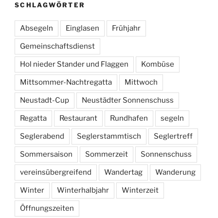
SCHLAGWÖRTER
Absegeln
Einglasen
Frühjahr
Gemeinschaftsdienst
Hol nieder Stander und Flaggen
Kombüse
Mittsommer-Nachtregatta
Mittwoch
Neustadt-Cup
Neustädter Sonnenschuss
Regatta
Restaurant
Rundhafen
segeln
Seglerabend
Seglerstammtisch
Seglertreff
Sommersaison
Sommerzeit
Sonnenschuss
vereinsübergreifend
Wandertag
Wanderung
Winter
Winterhalbjahr
Winterzeit
Öffnungszeiten