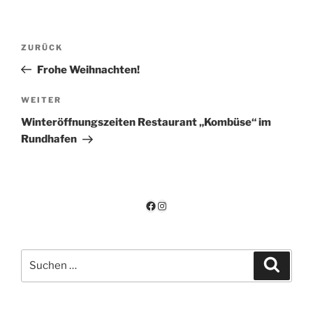
Beitragsnavigation
Vorheriger
ZURÜCK
Beitrag
Frohe Weihnachten!
Nächster
WEITER
Beitrag
Winteröffnungszeiten Restaurant „Kombüse“ im
Rundhafen
Facebook
Instagram
Suchen
Suche
nach: