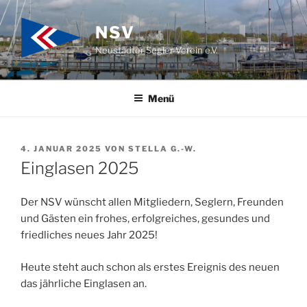
Zum
Inhalt
NSV
springen
Neustädter Segler-Verein e.V.
Menü
VERÖFFENTLICHT
4. JANUAR 2025
VON
STELLA G.-W.
AM
Einglasen 2025
Der NSV wünscht allen Mitgliedern, Seglern, Freunden
und Gästen ein frohes, erfolgreiches, gesundes und
friedliches neues Jahr 2025!
Heute steht auch schon als erstes Ereignis des neuen
das jährliche Einglasen an.